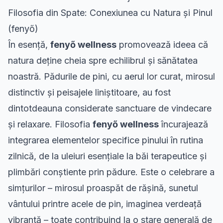
Filosofia din Spate: Conexiunea cu Natura și Pinul
(fenyő)
În esență,
fenyő wellness
promovează ideea că
natura deține cheia spre echilibrul și sănătatea
noastră. Pădurile de pini, cu aerul lor curat, mirosul
distinctiv și peisajele liniștitoare, au fost
dintotdeauna considerate sanctuare de vindecare
și relaxare. Filosofia
fenyő wellness
încurajează
integrarea elementelor specifice pinului în rutina
zilnică, de la uleiuri esențiale la băi terapeutice și
plimbări conștiente prin pădure. Este o celebrare a
simțurilor – mirosul proaspăt de rășină, sunetul
vântului printre acele de pin, imaginea verdeață
vibrantă – toate contribuind la o stare generală de