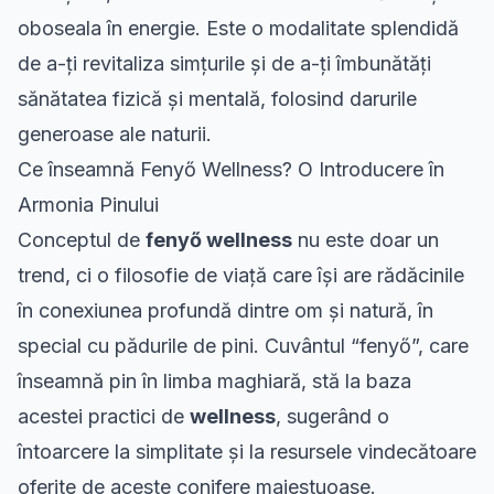
oboseala în energie. Este o modalitate splendidă
de a-ți revitaliza simțurile și de a-ți îmbunătăți
sănătatea fizică și mentală, folosind darurile
generoase ale naturii.
Ce înseamnă Fenyő Wellness? O Introducere în
Armonia Pinului
Conceptul de
fenyő wellness
nu este doar un
trend, ci o filosofie de viață care își are rădăcinile
în conexiunea profundă dintre om și natură, în
special cu pădurile de pini. Cuvântul “fenyő”, care
înseamnă pin în limba maghiară, stă la baza
acestei practici de
wellness
, sugerând o
întoarcere la simplitate și la resursele vindecătoare
oferite de aceste conifere majestuoase.