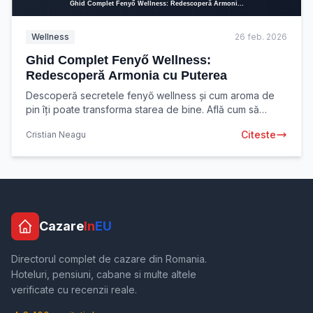
Wellness
26 feb. 2026
Ghid Complet Fenyő Wellness:
Redescoperă Armonia cu Puterea
Descoperă secretele fenyő wellness și cum aroma de
pin îți poate transforma starea de bine. Află cum să
integrezi puterea naturii în rutina ta de relaxare
Citeste
Cristian Neagu
Cazare
In
EU
Directorul complet de cazare din Romania.
Hoteluri, pensiuni, cabane si multe altele
verificate cu recenzii reale.