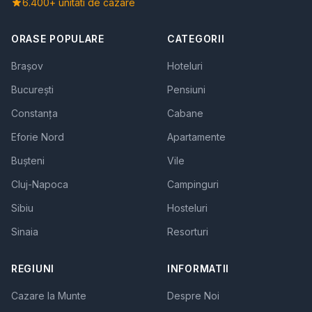
6.400+ unitati de cazare
ORASE POPULARE
CATEGORII
Brașov
Hoteluri
București
Pensiuni
Constanța
Cabane
Eforie Nord
Apartamente
Bușteni
Vile
Cluj-Napoca
Campinguri
Sibiu
Hosteluri
Sinaia
Resorturi
REGIUNI
INFORMATII
Cazare la Munte
Despre Noi