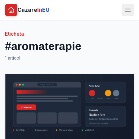
Cazare
In
EU
Eticheta
#aromaterapie
1 articol