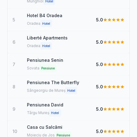
Murighiol
Hotel
Hotel B4 Oradea
5
5.0
Oradea
Hotel
Liberté Apartments
6
5.0
Oradea
Hotel
Pensiunea Senin
7
5.0
Sovata
Pensiune
Pensiunea The Butterfly
8
5.0
Sângeorgiu de Mureș
Hotel
Pensiunea David
9
5.0
Târgu Mureș
Hotel
Casa cu Salcâmi
10
5.0
Moieciu de Jos
Pensiune