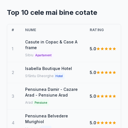
Top 10 cele mai bine cotate
#
NUME
RATING
Casute in Copac & Case A
frame
1
5.0
Sibiu
Apartament
Isabella Boutique Hotel
2
5.0
Sfântu Gheorghe
Hotel
Pensiunea Damir - Cazare
Arad - Pensiune Arad
3
5.0
Arad
Pensiune
Pensiunea Belvedere
Murighiol
4
5.0