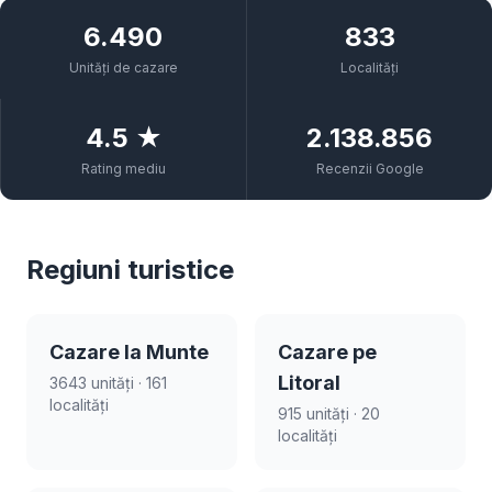
6.490
833
Unități de cazare
Localități
4.5 ★
2.138.856
Rating mediu
Recenzii Google
Regiuni turistice
Cazare la Munte
Cazare pe
Litoral
3643 unități · 161
localități
915 unități · 20
localități