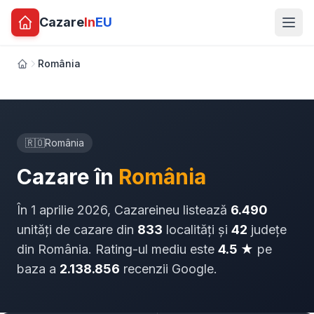
Cazare
In
EU
România
Acasă
🇷🇴
România
Cazare în
România
În 1 aprilie 2026, Cazareineu listează
6.490
unități de cazare din
833
localități și
42
județe
din România. Rating-ul mediu este
4.5 ★
pe
baza a
2.138.856
recenzii Google.