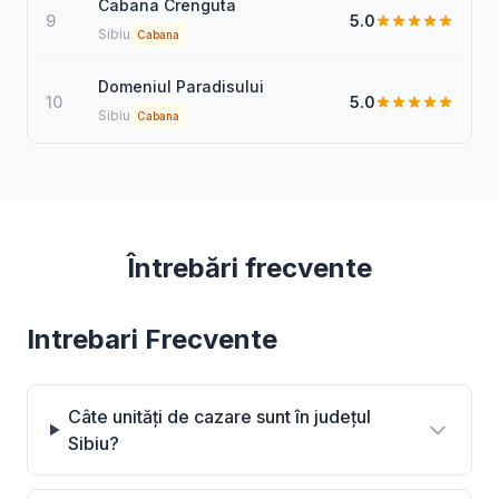
Cabana Crenguta
9
5.0
Sibiu
Cabana
Domeniul Paradisului
10
5.0
Sibiu
Cabana
Întrebări frecvente
Intrebari Frecvente
Câte unități de cazare sunt în județul
Sibiu?