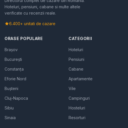
Directorul complet de cazare din Romania.
Hoteluri, pensiuni, cabane si multe altele
verificate cu recenzii reale.
6.400+ unitati de cazare
ORASE POPULARE
CATEGORII
Brașov
Hoteluri
București
Pensiuni
Constanța
Cabane
Eforie Nord
Apartamente
Bușteni
Vile
Cluj-Napoca
Campinguri
Sibiu
Hosteluri
Sinaia
Resorturi