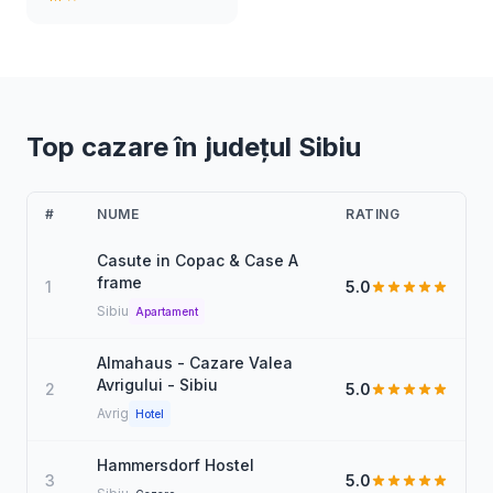
Top cazare în județul Sibiu
#
NUME
RATING
Casute in Copac & Case A
frame
1
5.0
Sibiu
Apartament
Almahaus - Cazare Valea
Avrigului - Sibiu
2
5.0
Avrig
Hotel
Hammersdorf Hostel
3
5.0