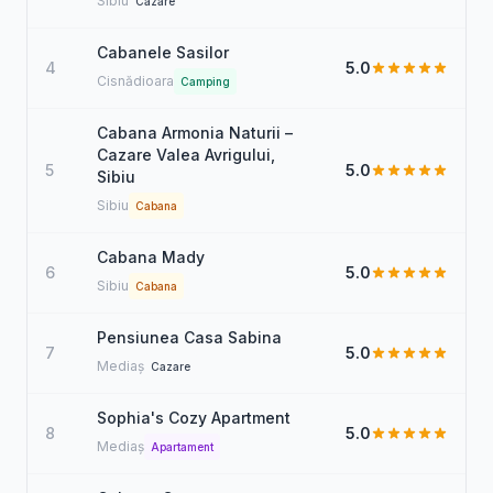
Sibiu
Cazare
Cabanele Sasilor
4
5.0
Cisnădioara
Camping
Cabana Armonia Naturii –
Cazare Valea Avrigului,
5
5.0
Sibiu
Sibiu
Cabana
Cabana Mady
6
5.0
Sibiu
Cabana
Pensiunea Casa Sabina
7
5.0
Mediaș
Cazare
Sophia's Cozy Apartment
8
5.0
Mediaș
Apartament