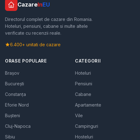
Cazare
In
EU
Directorul complet de cazare din Romania.
Hoteluri, pensiuni, cabane si multe altele
verificate cu recenzii reale.
6.400+ unitati de cazare
ORASE POPULARE
CATEGORII
Brașov
Hoteluri
București
Pensiuni
Constanța
Cabane
Eforie Nord
Apartamente
Bușteni
Vile
Cluj-Napoca
Campinguri
Sibiu
Hosteluri