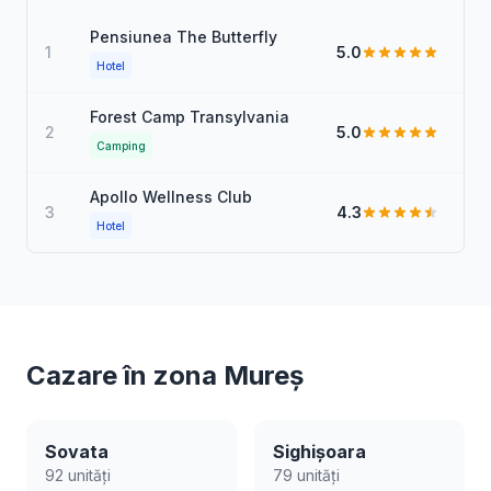
Pensiunea The Butterfly
1
5.0
Hotel
Forest Camp Transylvania
2
5.0
Camping
Apollo Wellness Club
3
4.3
Hotel
Cazare în zona Mureș
Sovata
Sighișoara
92 unități
79 unități