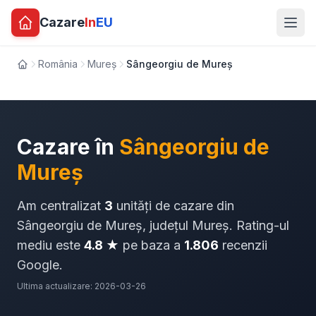
Cazare
In
EU
România
Mureș
Sângeorgiu de Mureș
Acasă
Cazare în
Sângeorgiu de
Mureș
Am centralizat
3
unități de cazare din
Sângeorgiu de Mureș, județul Mureș. Rating-ul
mediu este
4.8 ★
pe baza a
1.806
recenzii
Google.
Ultima actualizare: 2026-03-26