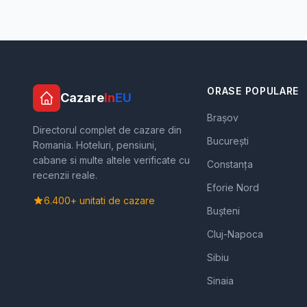
ORASE POPULARE
Cazare
In
EU
Brașov
Directorul complet de cazare din
București
Romania. Hoteluri, pensiuni,
cabane si multe altele verificate cu
Constanța
recenzii reale.
Eforie Nord
6.400+ unitati de cazare
Bușteni
Cluj-Napoca
Sibiu
Sinaia