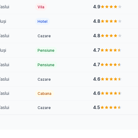
aslui
4.9
Vila
uși
4.8
Hotel
aslui
4.8
Cazare
uși
4.7
Pensiune
aslui
4.7
Pensiune
aslui
4.6
Cazare
aslui
4.6
Cabana
aslui
4.5
Cazare