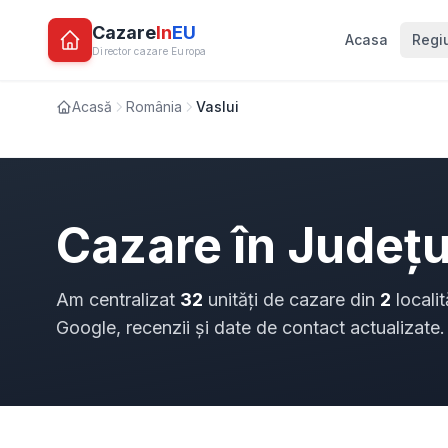
Cazare
In
EU
Acasa
Regi
Director cazare Europa
Acasă
România
Vaslui
Cazare în Județ
Am centralizat
32
unități de cazare din
2
localit
Google, recenzii și date de contact actualizate.