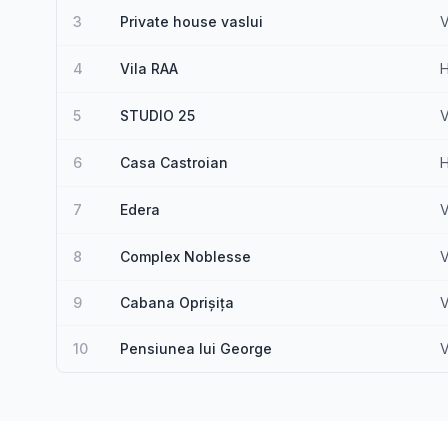
3
Private house vaslui
V
4
Vila RAA
H
5
STUDIO 25
V
6
Casa Castroian
H
7
Edera
V
8
Complex Noblesse
V
9
Cabana Oprișița
V
10
Pensiunea lui George
V