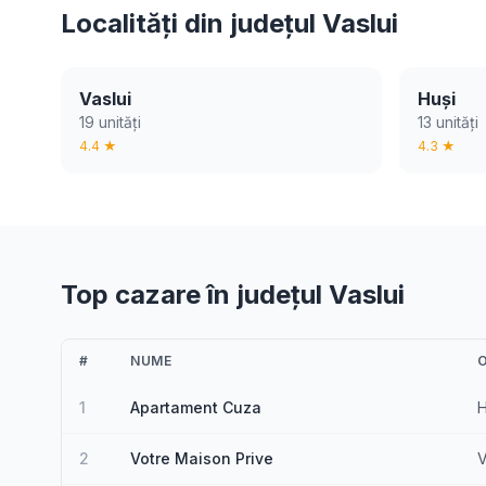
Localități din județul Vaslui
Vaslui
Huși
19 unități
13 unități
4.4 ★
4.3 ★
Top cazare în județul Vaslui
#
NUME
1
Apartament Cuza
H
2
Votre Maison Prive
V