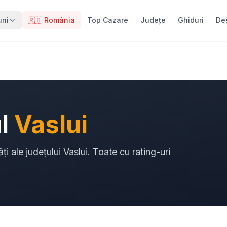
uni
🇷🇴 România
Top Cazare
Județe
Ghiduri
De
ul
Vaslui
ăți ale județului Vaslui. Toate cu rating-uri