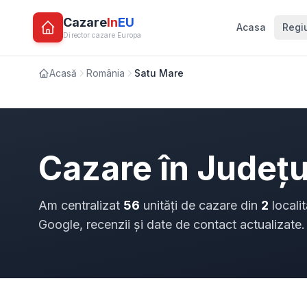
Cazare
In
EU
Acasa
Regi
Director cazare Europa
Acasă
România
Satu Mare
Cazare în Județ
Am centralizat
56
unități de cazare din
2
localit
Google, recenzii și date de contact actualizate.