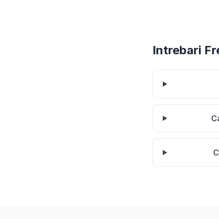
Intrebari F
Ca
C