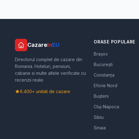
ORASE POPULARE
Cazare
In
EU
Brașov
Directorul complet de cazare din
București
Romania. Hoteluri, pensiuni,
cabane si multe altele verificate cu
Constanța
recenzii reale.
Eforie Nord
6.400+ unitati de cazare
Bușteni
Cluj-Napoca
Sibiu
Sinaia