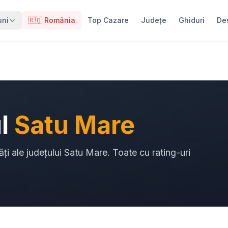
uni
🇷🇴 România
Top Cazare
Județe
Ghiduri
De
ul
Satu Mare
ăți ale județului Satu Mare. Toate cu rating-uri