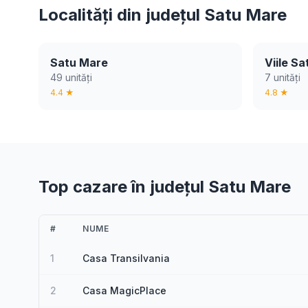
Localități din județul Satu Mare
Satu Mare
Viile S
49 unități
7 unități
4.4 ★
4.8 ★
Top cazare în județul Satu Mare
#
NUME
1
Casa Transilvania
2
Casa MagicPlace