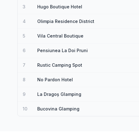
3
Hugo Boutique Hotel
4
Olimpia Residence District
5
Vila Central Boutique
6
Pensiunea La Doi Pruni
7
Rustic Camping Spot
8
No Pardon Hotel
9
La Dragoș Glamping
10
Bucovina Glamping