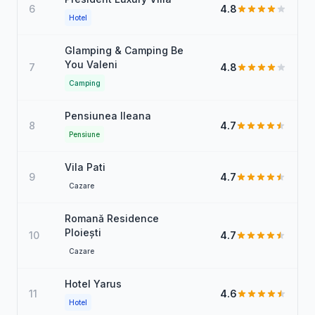
6
4.8
Hotel
Glamping & Camping Be
You Valeni
7
4.8
Camping
Pensiunea Ileana
8
4.7
Pensiune
Vila Pati
9
4.7
Cazare
Romană Residence
Ploiești
10
4.7
Cazare
Hotel Yarus
11
4.6
Hotel