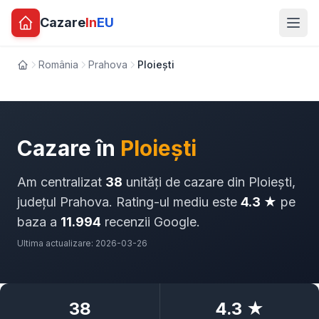
Cazare
In
EU
România
Prahova
Ploiești
Acasă
Cazare în
Ploiești
Am centralizat
38
unități de cazare din Ploiești,
județul Prahova. Rating-ul mediu este
4.3 ★
pe
baza a
11.994
recenzii Google.
Ultima actualizare: 2026-03-26
38
4.3 ★