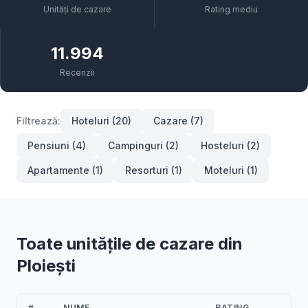
Unități de cazare
Rating mediu
11.994
Recenzii
Filtrează:
Hoteluri (20)
Cazare (7)
Pensiuni (4)
Campinguri (2)
Hosteluri (2)
Apartamente (1)
Resorturi (1)
Moteluri (1)
Toate unitățile de cazare din
Ploiești
#
NUME
RATING