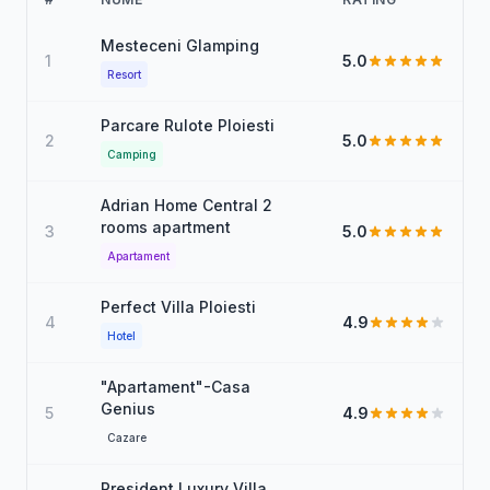
Mesteceni Glamping
1
5.0
Resort
Parcare Rulote Ploiesti
2
5.0
Camping
Adrian Home Central 2
rooms apartment
3
5.0
Apartament
Perfect Villa Ploiesti
4
4.9
Hotel
"Apartament"-Casa
Genius
5
4.9
Cazare
President Luxury Villa