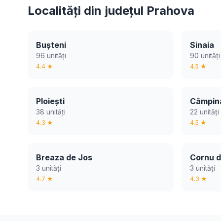
Localități din județul Prahova
Bușteni
Sinaia
96 unități
90 unități
4.4 ★
4.5 ★
Ploiești
Câmpin
38 unități
22 unități
4.3 ★
4.5 ★
Breaza de Jos
Cornu d
3 unități
3 unități
4.7 ★
4.3 ★