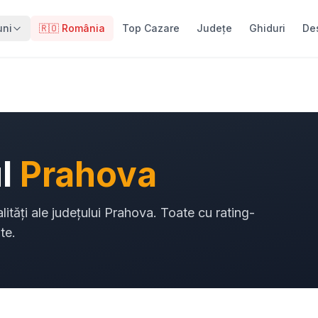
uni
🇷🇴 România
Top Cazare
Județe
Ghiduri
De
ul
Prahova
lități ale județului Prahova. Toate cu rating-
te.