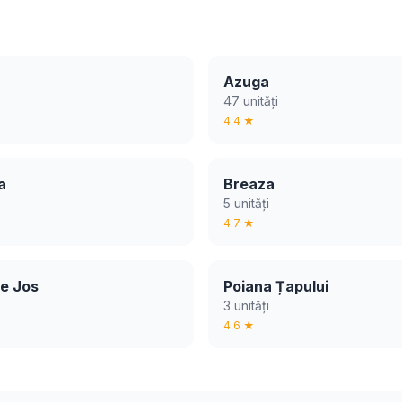
Azuga
47 unități
4.4 ★
a
Breaza
5 unități
4.7 ★
e Jos
Poiana Țapului
3 unități
4.6 ★