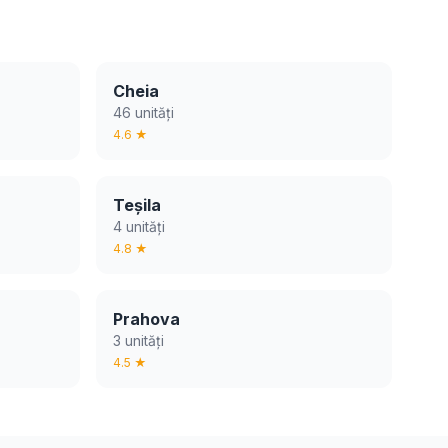
Cheia
46 unități
4.6 ★
Teșila
4 unități
4.8 ★
Prahova
3 unități
4.5 ★