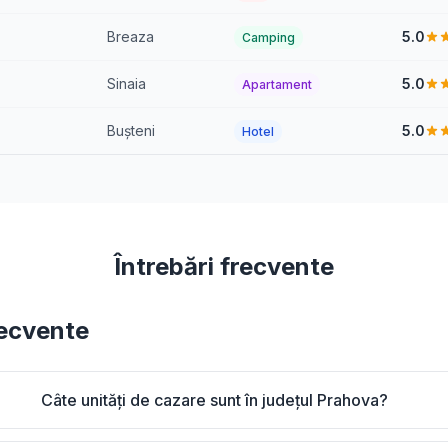
Breaza
5.0
Camping
Sinaia
5.0
Apartament
Bușteni
5.0
Hotel
Întrebări frecvente
recvente
Câte unități de cazare sunt în județul Prahova?