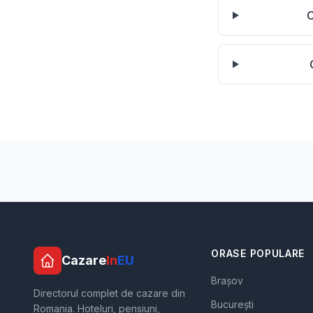
C
ORASE POPULARE
Cazare
In
EU
Brașov
Directorul complet de cazare din
București
Romania. Hoteluri, pensiuni,