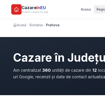
Cazare
In
EU
Acasa
Regi
Director cazare Europa
Acasă
România
Prahova
Cazare în Județ
Am centralizat
360
unități de cazare din
12
loca
uri Google, recenzii și date de contact actualiza