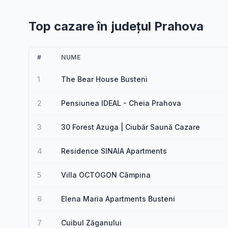
Top cazare în județul Prahova
#
NUME
1
The Bear House Busteni
2
Pensiunea IDEAL - Cheia Prahova
3
30 Forest Azuga | Ciubăr Saună Cazare
4
Residence SINAIA Apartments
5
Villa OCTOGON Câmpina
6
Elena Maria Apartments Busteni
7
Cuibul Zăganului