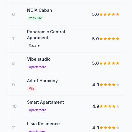
NOIA Caban
6
5.0
Pensiune
Panoramic Central
Apartment
7
5.0
Cazare
Vibe studio
8
5.0
Apartament
Art of Harmony
9
4.9
Vila
Smart Apartament
10
4.9
Apartament
Lisia Residence
11
4.9
Apartament