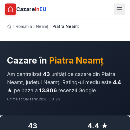
Cazare
In
EU
România
Neamț
Piatra Neamț
Acasă
Cazare în
Piatra Neamț
Am centralizat
43
unități de cazare din Piatra
Neamț, județul Neamț. Rating-ul mediu este
4.4
★
pe baza a
13.806
recenzii Google.
Ultima actualizare: 2026-03-26
43
4.4 ★