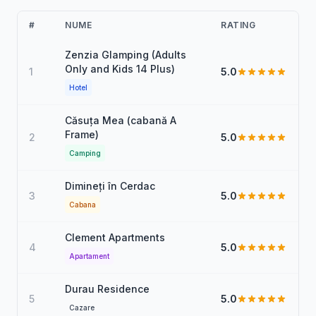
#
NUME
RATING
Zenzia Glamping (Adults
Only and Kids 14 Plus)
1
5.0
Hotel
Căsuța Mea (cabană A
Frame)
2
5.0
Camping
Dimineți în Cerdac
3
5.0
Cabana
Clement Apartments
4
5.0
Apartament
Durau Residence
5
5.0
Cazare