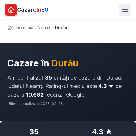
Cazare
In
EU
România
Neamț
Durău
Acasă
Cazare în
Durău
Am centralizat
35
unități de cazare din Durău,
județul Neamț. Rating-ul mediu este
4.3 ★
pe
baza a
10.682
recenzii Google.
Ultima actualizare: 2026-03-26
35
4.3 ★