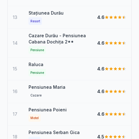
Stațiunea Durău
13
4.6
Resort
Cazare Durău - Pensiunea
Cabana Dochița 2**
14
4.6
Pensiune
Raluca
15
4.6
Pensiune
Pensiunea Maria
16
4.6
Cazare
Pensiunea Poieni
17
4.6
Motel
Pensiunea Serban Gica
18
4.5