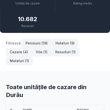
Unități de cazare
Rating mediu
10.682
Recenzii
Filtrează:
Pensiuni (19)
Hoteluri (9)
Cazare (4)
Vile (1)
Resorturi (1)
Moteluri (1)
Toate unitățile de cazare din
Durău
#
NUME
RATING