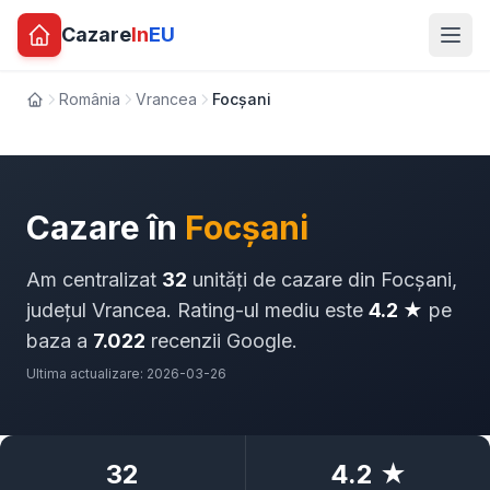
Cazare
In
EU
România
Vrancea
Focșani
Acasă
Cazare în
Focșani
Am centralizat
32
unități de cazare din Focșani,
județul Vrancea. Rating-ul mediu este
4.2 ★
pe
baza a
7.022
recenzii Google.
Ultima actualizare: 2026-03-26
32
4.2 ★