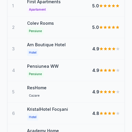
First Apartments
1
5.0
Apartament
Colev Rooms
2
5.0
Pensiune
Arn Boutique Hotel
3
4.9
Hotel
Pensiunea WW
4
4.9
Pensiune
ResHome
5
4.9
Cazare
KristalHotel Focșani
6
4.8
Hotel
Academy Home