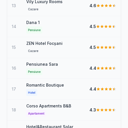
Vily Luxury Rooms
13
4.6
Cazare
Dana 1
14
4.5
Pensiune
ZEN Hotel Focşani
15
4.5
Cazare
Pensiunea Sara
16
4.4
Pensiune
Romantic Boutique
17
4.4
Hotel
Corso Apartments B&B
18
4.3
Apartament
Hotel&Restaurant Solar