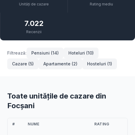
Unități de cazare
Rating mediu
7.022
Recenzii
Filtrează:
Pensiuni (14)
Hoteluri (10)
Cazare (5)
Apartamente (2)
Hosteluri (1)
Toate unitățile de cazare din
Focșani
#
NUME
RATING