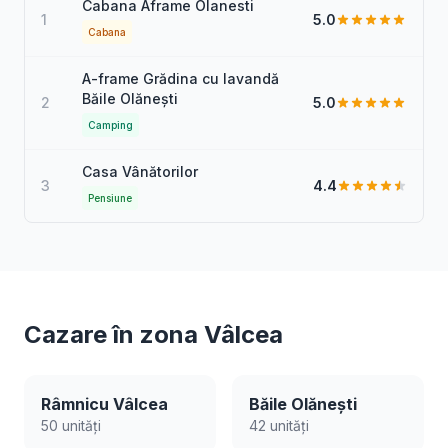
Cabana Aframe Olanesti
1
5.0
Cabana
A-frame Grădina cu lavandă
Băile Olănești
2
5.0
Camping
Casa Vânătorilor
3
4.4
Pensiune
Cazare în zona Vâlcea
Râmnicu Vâlcea
Băile Olănești
50 unități
42 unități