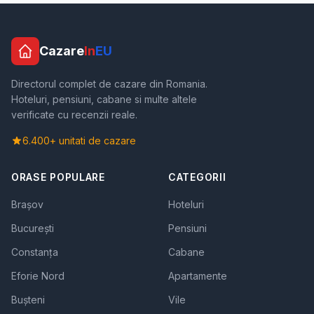
Cazare
In
EU
Directorul complet de cazare din Romania.
Hoteluri, pensiuni, cabane si multe altele
verificate cu recenzii reale.
6.400+ unitati de cazare
ORASE POPULARE
CATEGORII
Brașov
Hoteluri
București
Pensiuni
Constanța
Cabane
Eforie Nord
Apartamente
Bușteni
Vile