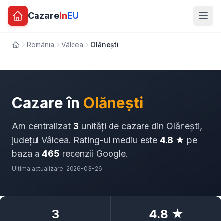
Cazare
In
EU
România
Vâlcea
Olănești
Acasă
Cazare în
Olănești
Am centralizat
3
unități de cazare din Olănești,
județul Vâlcea. Rating-ul mediu este
4.8 ★
pe
baza a
465
recenzii Google.
Ultima actualizare: 2026-03-26
3
4.8 ★