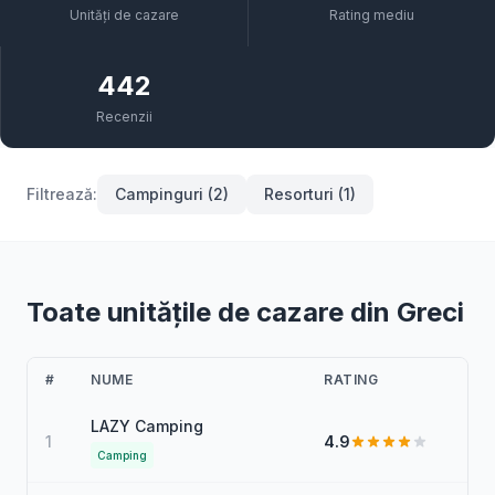
Unități de cazare
Rating mediu
442
Recenzii
Filtrează:
Campinguri (2)
Resorturi (1)
Toate unitățile de cazare din Greci
#
NUME
RATING
LAZY Camping
1
4.9
Camping