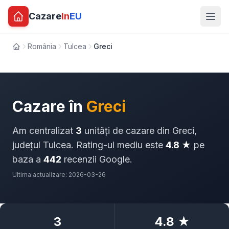
Cazare
In
EU
România
Tulcea
Greci
Acasă
Cazare în
Greci
Am centralizat
3
unități de cazare din Greci,
județul Tulcea. Rating-ul mediu este
4.8 ★
pe
baza a
442
recenzii Google.
Ultima actualizare: 2026-03-26
3
4.8 ★