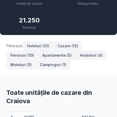
Unități de cazare
Rating mediu
21.250
Recenzii
Filtrează:
Hoteluri (31)
Cazare (12)
Pensiuni (10)
Apartamente (5)
Hosteluri (4)
Moteluri (3)
Campinguri (1)
Toate unitățile de cazare din
Craiova
#
NUME
RATING