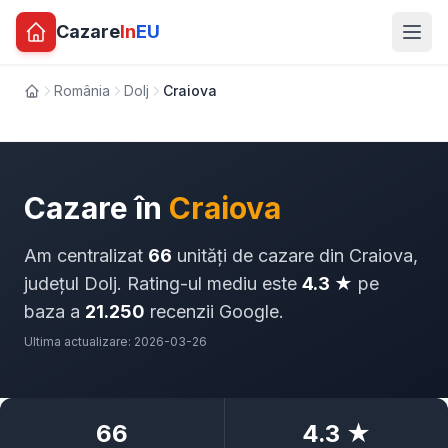
Cazare
In
EU
România
Dolj
Craiova
Acasă
Cazare în
Craiova
Am centralizat
66
unități de cazare din Craiova,
județul Dolj. Rating-ul mediu este
4.3 ★
pe
baza a
21.250
recenzii Google.
Ultima actualizare: 2026-03-26
66
4.3 ★