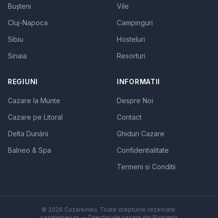
Bușteni
Vile
Cluj-Napoca
Campinguri
Sibiu
Hosteluri
Sinaia
Resorturi
REGIUNI
INFORMATII
Cazare la Munte
Despre Noi
Cazare pe Litoral
Contact
Delta Dunării
Ghiduri Cazare
Balneo & Spa
Confidentialitate
Termeni si Conditii
© 2026 Cazareineu. Toate drepturile rezervate.
cazareineu.ro — Director de cazare din Romania