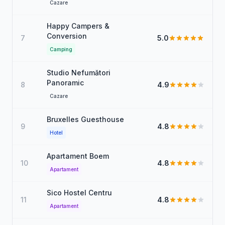
Cazare
Happy Campers &
Conversion
7
5.0
Camping
Studio Nefumători
Panoramic
8
4.9
Cazare
Bruxelles Guesthouse
9
4.8
Hotel
Apartament Boem
10
4.8
Apartament
Sico Hostel Centru
11
4.8
Apartament