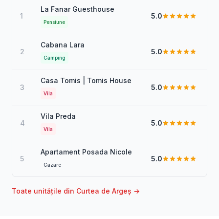
La Fanar Guesthouse
1
5.0
Pensiune
Cabana Lara
2
5.0
Camping
Casa Tomis | Tomis House
3
5.0
Vila
Vila Preda
4
5.0
Vila
Apartament Posada Nicole
5
5.0
Cazare
Toate unitățile din Curtea de Argeș →