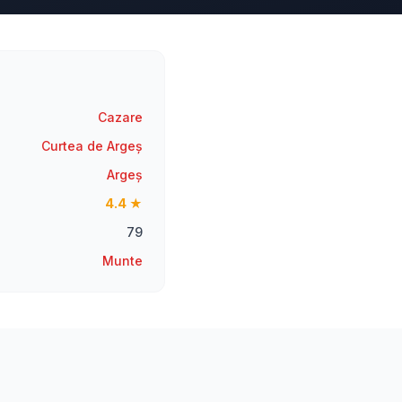
Cazare
Curtea de Argeș
Argeș
4.4 ★
79
Munte