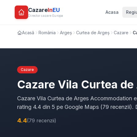
Cazare
In
EU
Acasa
Regi
Director cazare Europa
Acasă
România
Argeș
Curtea de Argeș
Cazare
C
Cazare
Cazare Vila Curtea d
Cazare Vila Curtea de Arges Accommodation est
rating 4.4 din 5 pe Google Maps (79 recenzii).
4.4
(79 recenzii)