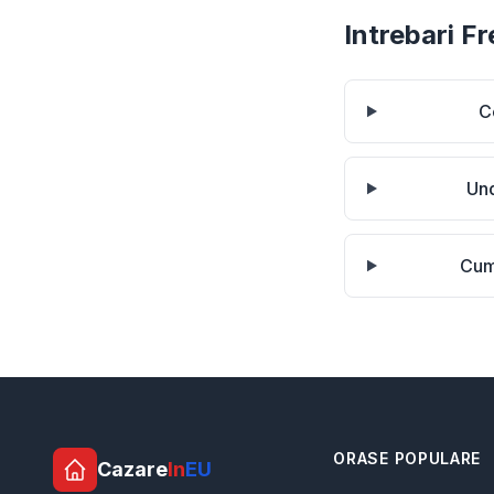
Intrebari F
C
Und
Cum
ORASE POPULARE
Cazare
In
EU