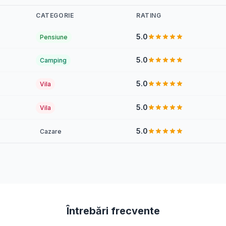
CATEGORIE
RATING
5.0
Pensiune
5.0
Camping
5.0
Vila
5.0
Vila
5.0
Cazare
Întrebări frecvente