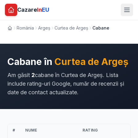
Cazare
In
EU
România
Argeș
Curtea de Argeș
Cabane
Acasă
Cabane în
Curtea de Argeș
Am găsit
2
cabane în Curtea de Argeș. Lista
include rating-uri Google, număr de recenzii și
date de contact actualizate.
#
NUME
RATING