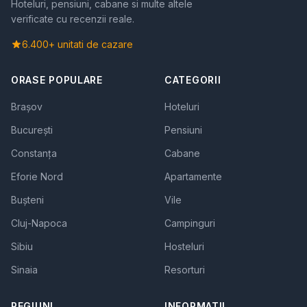
Hoteluri, pensiuni, cabane si multe altele
verificate cu recenzii reale.
6.400+ unitati de cazare
ORASE POPULARE
CATEGORII
Brașov
Hoteluri
București
Pensiuni
Constanța
Cabane
Eforie Nord
Apartamente
Bușteni
Vile
Cluj-Napoca
Campinguri
Sibiu
Hosteluri
Sinaia
Resorturi
REGIUNI
INFORMATII