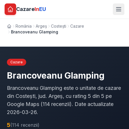
Cazare
In
EU
România
Argeș
Costești
Cazare
Acasă
Brancoveanu Glamping
Cazare
Brancoveanu Glamping
Brancoveanu Glamping este o unitate de cazare
din Costești, jud. Argeș, cu rating 5 din 5 pe
Google Maps (114 recenzii). Date actualizate
2026-03-26.
5
(114 recenzii)