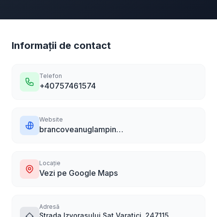
Informații de contact
Telefon
+40757461574
Website
brancoveanuglamping.com
Locație
Vezi pe Google Maps
Adresă
Strada Izvorasului Sat Varatici, 247115