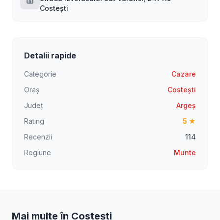
Costești
Detalii rapide
Categorie
Cazare
Oraș
Costești
Județ
Argeș
Rating
5 ★
Recenzii
114
Regiune
Munte
Mai multe în Costești