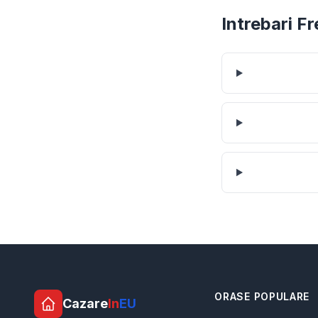
Intrebari F
ORASE POPULARE
Cazare
In
EU