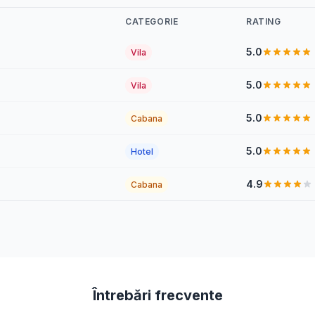
CATEGORIE
RATING
5.0
Vila
5.0
Vila
5.0
Cabana
5.0
Hotel
4.9
Cabana
Întrebări frecvente