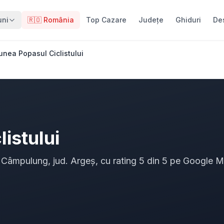
uni
🇷🇴 România
Top Cazare
Județe
Ghiduri
De
unea Popasul Ciclistului
istului
n Câmpulung, jud. Argeș, cu rating 5 din 5 pe Google 