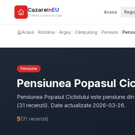
Cazare
In
EU
Acasa
Regi
Director cazare Europa
Acasă
România
Argeș
Câmpulung
Pensiuni
Pensi
Pensiune
Pensiunea Popasul Cicl
Pensiunea Popasul Ciclistului este pensiune di
(31 recenzii). Date actualizate 2026-03-26.
5
(31 recenzii)