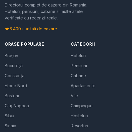
Directorul complet de cazare din Romania.
Hoteluri, pensiuni, cabane si multe altele
verificate cu recenzii reale.
6.400+ unitati de cazare
ORASE POPULARE
CATEGORII
Brașov
Hoteluri
București
Pensiuni
Constanța
Cabane
Eforie Nord
Apartamente
Bușteni
Vile
Cluj-Napoca
Campinguri
Sibiu
Hosteluri
Sinaia
Resorturi