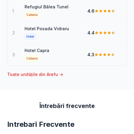
Refugiul Bâlea Tunel
1
4.6
Cabana
Hotel Posada Vidraru
2
4.4
Hotel
Hotel Capra
3
4.3
Cabana
Toate unitățile din Arefu →
Întrebări frecvente
Intrebari Frecvente