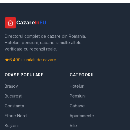
Cazare
In
EU
Directorul complet de cazare din Romania.
Hoteluri, pensiuni, cabane si multe altele
verificate cu recenzii reale.
6.400+ unitati de cazare
ORASE POPULARE
CATEGORII
Brașov
Hoteluri
București
Pensiuni
Constanța
Cabane
Eforie Nord
Apartamente
Bușteni
Vile