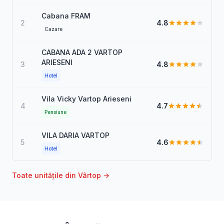
Cabana FRAM
2
4.8
Cazare
CABANA ADA 2 VARTOP
ARIESENI
3
4.8
Hotel
Vila Vicky Vartop Arieseni
4
4.7
Pensiune
VILA DARIA VARTOP
5
4.6
Hotel
Toate unitățile din Vârtop →