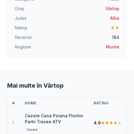
Oraș
Vârtop
Județ
Alba
Rating
4 ★
Recenzii
184
Regiune
Munte
Mai multe în Vârtop
#
NUME
RATING
Cazare Casa Poiana Florilor
Partii Trasee ATV
1
4.9
Cazare