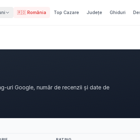
uni
🇷🇴 România
Top Cazare
Județe
Ghiduri
De
ng-uri Google, număr de recenzii și date de
RIE
RATING