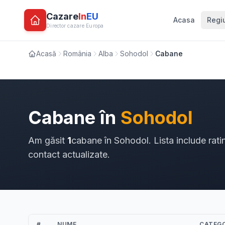
Cazare
In
EU
Acasa
Regi
Director cazare Europa
Acasă
România
Alba
Sohodol
Cabane
Cabane în
Sohodol
Am găsit
1
cabane în Sohodol. Lista include rati
contact actualizate.
#
NUME
CATEGO