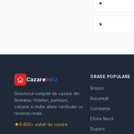
ORASE POPULARE
Cazare
In
EU
Brașov
Directorul complet de cazare din
București
Romania. Hoteluri, pensiuni,
cabane si multe altele verificate cu
Constanța
recenzii reale.
Eforie Nord
6.400+ unitati de cazare
Bușteni