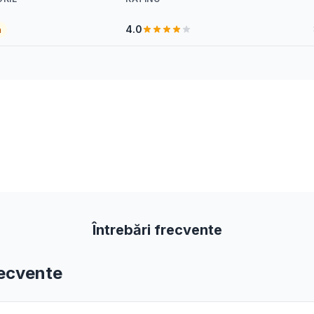
4.0
a
Întrebări frecvente
recvente