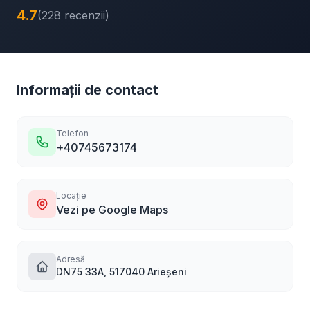
4.7
(228 recenzii)
Informații de contact
Telefon
+40745673174
Locație
Vezi pe Google Maps
Adresă
DN75 33A, 517040 Arieșeni