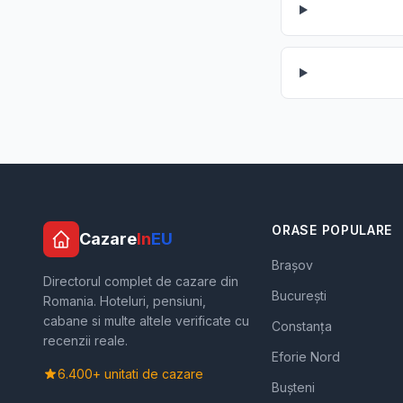
ORASE POPULARE
Cazare
In
EU
Brașov
Directorul complet de cazare din
București
Romania. Hoteluri, pensiuni,
cabane si multe altele verificate cu
Constanța
recenzii reale.
Eforie Nord
6.400+ unitati de cazare
Bușteni