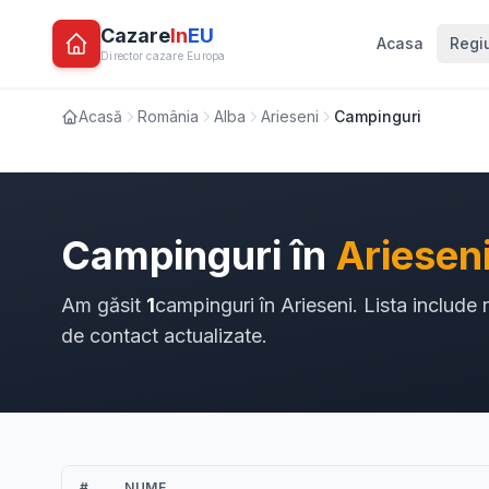
Cazare
In
EU
Acasa
Regi
Director cazare Europa
Acasă
România
Alba
Arieseni
Campinguri
Campinguri în
Ariesen
Am găsit
1
campinguri în Arieseni. Lista include 
de contact actualizate.
#
NUME