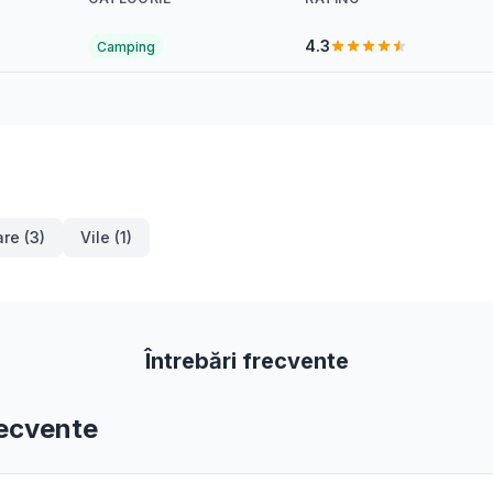
4.3
Camping
re (3)
Vile (1)
Întrebări frecvente
recvente