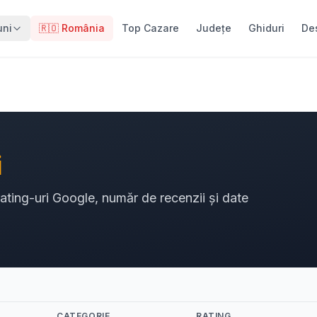
uni
🇷🇴 România
Top Cazare
Județe
Ghiduri
De
i
rating-uri Google, număr de recenzii și date
CATEGORIE
RATING