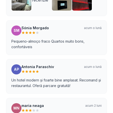
Sónia Morgado
acum o lună
SM
Pequeno-almoço fraco Quartos muito bons,
confortáveis
Antonia Paraschiv
acum o lună
AP
Un hotel modern și foarte bine amplasat. Recomand și
restaurantul. Oferă parcare gratuită!
maria neaga
acum 2 luni
MN