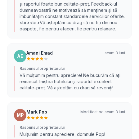
și raportul foarte bun calitate–preț. Feedback-ul
dumneavoastră ne motivează să menținem și să
îmbunătățim constant standardele serviciilor oferite.
<br><br>Vă așteptăm cu drag să ne fiți din nou
oaspete, fie pentru afaceri, fie pentru relaxare.
Amani Emad
acum 3 luni
AE
Raspunsul proprietarului
Vă mulțumim pentru apreciere! Ne bucurăm că ați
remarcat liniștea hotelului și raportul excelent
calitate–preț. Vă așteptăm cu drag să reveniți!
Mark Pop
Modificat pe acum 3 luni
MP
Raspunsul proprietarului
Mulțumim pentru apreciere, domnule Pop!