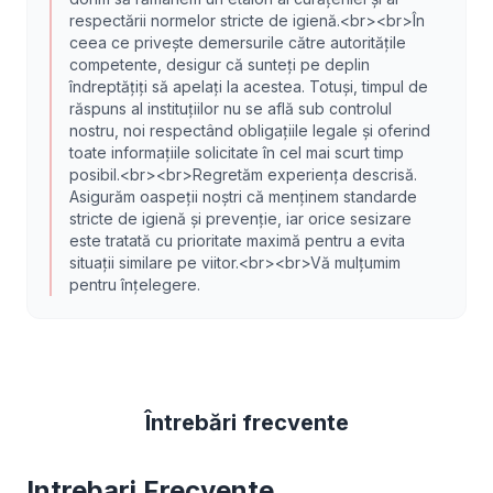
respectării normelor stricte de igienă.<br><br>În
ceea ce privește demersurile către autoritățile
competente, desigur că sunteți pe deplin
îndreptățiți să apelați la acestea. Totuși, timpul de
răspuns al instituțiilor nu se află sub controlul
nostru, noi respectând obligațiile legale și oferind
toate informațiile solicitate în cel mai scurt timp
posibil.<br><br>Regretăm experiența descrisă.
Asigurăm oaspeții noștri că menținem standarde
stricte de igienă și prevenție, iar orice sesizare
este tratată cu prioritate maximă pentru a evita
situații similare pe viitor.<br><br>Vă mulțumim
pentru înțelegere.
Întrebări frecvente
Intrebari Frecvente