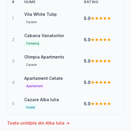
#
NUME
RATING
Vila White Tulip
1
5.0
Cazare
Cabana Vanatorilor
2
5.0
Camping
Olimpia Apartments
3
5.0
Cazare
Apartament Cetate
4
5.0
Apartament
Cazare Alba Iulia
5
5.0
Hostel
Toate unitățile din Alba Iulia →