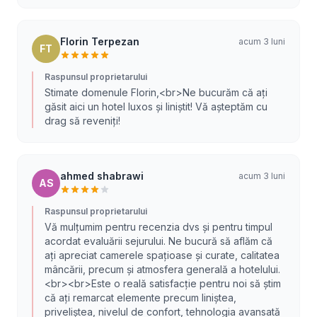
Florin Terpezan
acum 3 luni
FT
Raspunsul proprietarului
Stimate domenule Florin,<br>Ne bucurăm că ați
găsit aici un hotel luxos și liniștit! Vă așteptăm cu
drag să reveniți!
ahmed shabrawi
acum 3 luni
AS
Raspunsul proprietarului
Vă mulțumim pentru recenzia dvs și pentru timpul
acordat evaluării sejurului. Ne bucură să aflăm că
ați apreciat camerele spațioase și curate, calitatea
mâncării, precum și atmosfera generală a hotelului.
<br><br>Este o reală satisfacție pentru noi să știm
că ați remarcat elemente precum liniștea,
priveliștea, nivelul de confort, tehnologia avansată