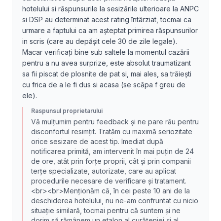
hotelului si răspunsurile la sesizările ulterioare la ANPC
si DSP au determinat acest rating întârziat, tocmai ca
urmare a faptului ca am așteptat primirea răspunsurilor
in scris (care au depășit cele 30 de zile legale).
Macar verificați bine sub saltele la momentul cazării
pentru a nu avea surprize, este absolut traumatizant
sa fii piscat de plosnite de pat si, mai ales, sa trăiești
cu frica de a le fi dus si acasa (se scăpa f greu de
ele).
Raspunsul proprietarului
Vă mulțumim pentru feedback și ne pare rău pentru
disconfortul resimțit. Tratăm cu maximă seriozitate
orice sesizare de acest tip. Imediat după
notificarea primită, am intervenit în mai puțin de 24
de ore, atât prin forțe proprii, cât și prin companii
terțe specializate, autorizate, care au aplicat
procedurile necesare de verificare și tratament.
<br><br>Menționăm că, în cei peste 10 ani de la
deschiderea hotelului, nu ne-am confruntat cu nicio
situație similară, tocmai pentru că suntem și ne
dorim să rămânem un etalon al curățeniei și al