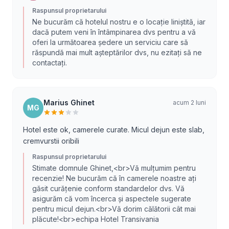
Raspunsul proprietarului
Ne bucurăm că hotelul nostru e o locație liniștită, iar
dacă putem veni în întâmpinarea dvs pentru a vă
oferi la următoarea ședere un serviciu care să
răspundă mai mult așteptărilor dvs, nu ezitați să ne
contactați.
Marius Ghinet
acum 2 luni
MG
Hotel este ok, camerele curate. Micul dejun este slab,
cremvurstii oribili
Raspunsul proprietarului
Stimate domnule Ghinet,<br>Vă mulțumim pentru
recenzie! Ne bucurăm că în camerele noastre ați
găsit curățenie conform standardelor dvs. Vă
asigurăm că vom încerca și aspectele sugerate
pentru micul dejun.<br>Vă dorim călătorii cât mai
plăcute!<br>echipa Hotel Transivania