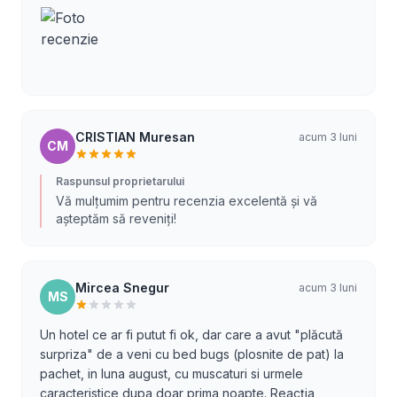
CRISTIAN Muresan
acum 3 luni
CM
Raspunsul proprietarului
Vă mulțumim pentru recenzia excelentă și vă
așteptăm să reveniți!
Mircea Snegur
acum 3 luni
MS
Un hotel ce ar fi putut fi ok, dar care a avut "plăcută
surpriza" de a veni cu bed bugs (plosnite de pat) la
pachet, in luna august, cu muscaturi si urmele
caracteristice dupa doar prima noapte. Reacția