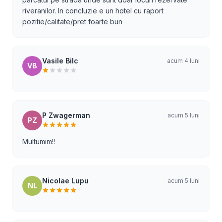
riveranilor. In concluzie e un hotel cu raport
pozitie/calitate/pret foarte bun
Vasile Bilc
acum 4 luni
VB
P Zwagerman
acum 5 luni
PZ
Multumim!!
Nicolae Lupu
acum 5 luni
NL