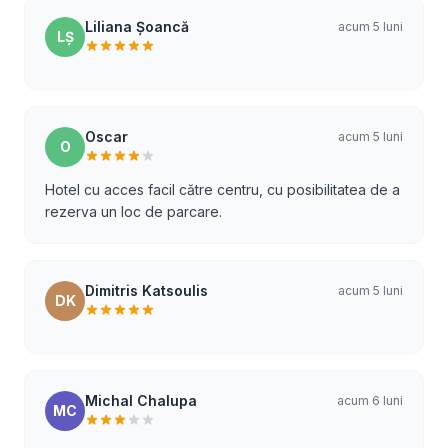
Liliana Șoancă
acum 5 luni
LȘ
Oscar
acum 5 luni
O
Hotel cu acces facil către centru, cu posibilitatea de a
rezerva un loc de parcare.
Dimitris Katsoulis
acum 5 luni
DK
Michal Chalupa
acum 6 luni
MC