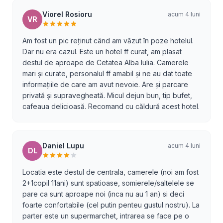
Viorel Rosioru
acum 4 luni
VR
Am fost un pic reținut când am văzut în poze hotelul.
Dar nu era cazul. Este un hotel ff curat, am plasat
destul de aproape de Cetatea Alba Iulia. Camerele
mari și curate, personalul ff amabil și ne au dat toate
informațiile de care am avut nevoie. Are și parcare
privată și supravegheată. Micul dejun bun, tip bufet,
cafeaua delicioasă. Recomand cu căldură acest hotel.
Daniel Lupu
acum 4 luni
DL
Locatia este destul de centrala, camerele (noi am fost
2+1copil 11ani) sunt spatioase, somierele/saltelele se
pare ca sunt aproape noi (inca nu au 1 an) si deci
foarte confortabile (cel putin penteu gustul nostru). La
parter este un supermarchet, intrarea se face pe o