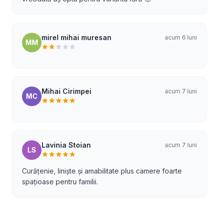
mirel mihai muresan
acum 6 luni
MM
Mihai Cirimpei
acum 7 luni
MC
Lavinia Stoian
acum 7 luni
LS
Curățenie, liniște și amabilitate plus camere foarte
spațioase pentru familii.