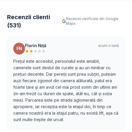
Recenzii clienti
Recenzii verificate din Google
Maps
(531)
Florin Niţă
acum o lună
FN
Prețul este accesibil, personalul este amabil,
camerele sunt destul de curate și au un minibar cu
prețuri decente. Dar pereții sunt prea subțiri, puteam
auzi fiecare zgomot din camera alăturată, patul era
foarte tare și am avut cel mai prost somn din ultimii ani
(m-am trezit cu dureri de spate, atât eu, cât și soția
mea). Parcarea este pe strada aglomerată din
apropiere, iar recepția este la etajul doi, în timp ce
camera noastră era la etajul patru, nu există lift, așa că
sunt multe trepte de urcat.