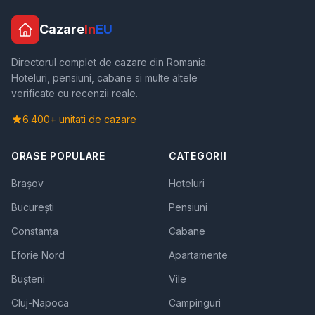
Cazare
In
EU
Directorul complet de cazare din Romania.
Hoteluri, pensiuni, cabane si multe altele
verificate cu recenzii reale.
6.400+ unitati de cazare
ORASE POPULARE
CATEGORII
Brașov
Hoteluri
București
Pensiuni
Constanța
Cabane
Eforie Nord
Apartamente
Bușteni
Vile
Cluj-Napoca
Campinguri