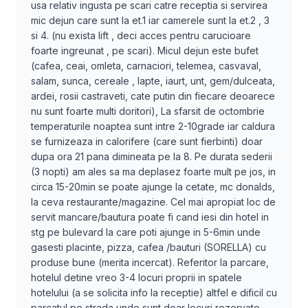
usa relativ ingusta pe scari catre receptia si servirea
mic dejun care sunt la et.1 iar camerele sunt la et.2 , 3
si 4. (nu exista lift , deci acces pentru carucioare
foarte ingreunat , pe scari). Micul dejun este bufet
(cafea, ceai, omleta, carnaciori, telemea, casvaval,
salam, sunca, cereale , lapte, iaurt, unt, gem/dulceata,
ardei, rosii castraveti, cate putin din fiecare deoarece
nu sunt foarte multi doritori), La sfarsit de octombrie
temperaturile noaptea sunt intre 2-10grade iar caldura
se furnizeaza in calorifere (care sunt fierbinti) doar
dupa ora 21 pana dimineata pe la 8. Pe durata sederii
(3 nopti) am ales sa ma deplasez foarte mult pe jos, in
circa 15-20min se poate ajunge la cetate, mc donalds,
la ceva restaurante/magazine. Cel mai apropiat loc de
servit mancare/bautura poate fi cand iesi din hotel in
stg pe bulevard la care poti ajunge in 5-6min unde
gasesti placinte, pizza, cafea /bauturi (SORELLA) cu
produse bune (merita incercat). Referitor la parcare,
hotelul detine vreo 3-4 locuri proprii in spatele
hotelului (a se solicita info la receptie) altfel e dificil cu
parcatul pe strada unde sunt doar locuri rezervate