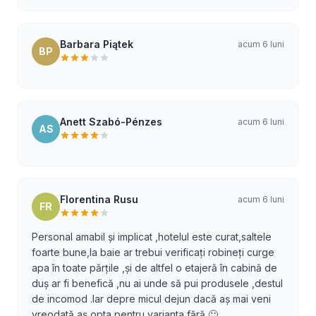
Barbara Piątek
acum 6 luni
BP
Anett Szabó-Pénzes
acum 6 luni
AS
Florentina Rusu
acum 6 luni
FR
Personal amabil și implicat ,hotelul este curat,saltele
foarte bune,la baie ar trebui verificați robineți curge
apa în toate părțile ,și de altfel o etajeră în cabină de
duș ar fi benefică ,nu ai unde să pui produsele ,destul
de incomod .Iar depre micul dejun dacă aș mai veni
vreodată aș opta pentru varianta fără 🙂