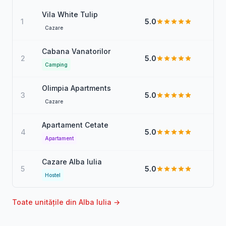
Vila White Tulip
1
5.0
Cazare
Cabana Vanatorilor
2
5.0
Camping
Olimpia Apartments
3
5.0
Cazare
Apartament Cetate
4
5.0
Apartament
Cazare Alba Iulia
5
5.0
Hostel
Toate unitățile din Alba Iulia →