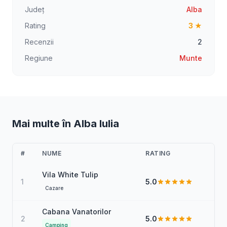
Județ
Alba
Rating
3 ★
Recenzii
2
Regiune
Munte
Mai multe în Alba Iulia
#
NUME
RATING
Vila White Tulip
1
5.0
Cazare
Cabana Vanatorilor
2
5.0
Camping