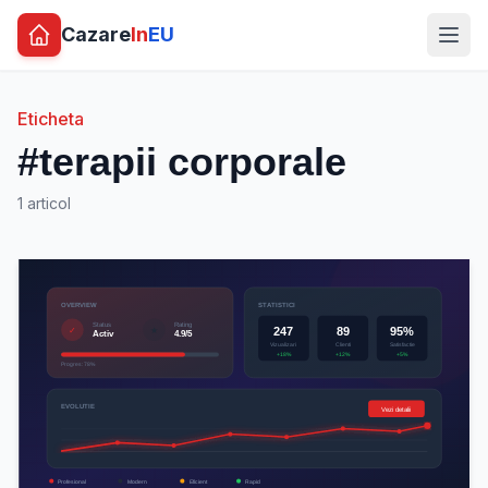
Cazare
In
EU
Eticheta
#terapii corporale
1 articol