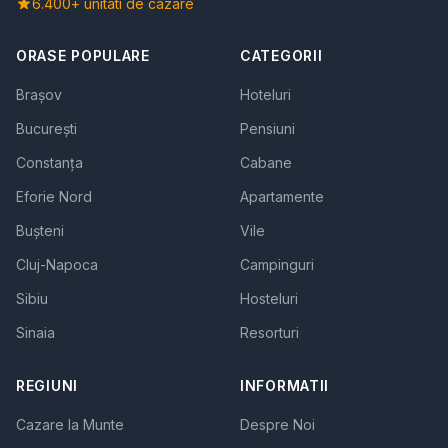
6.400+ unitati de cazare
ORASE POPULARE
CATEGORII
Brașov
Hoteluri
București
Pensiuni
Constanța
Cabane
Eforie Nord
Apartamente
Bușteni
Vile
Cluj-Napoca
Campinguri
Sibiu
Hosteluri
Sinaia
Resorturi
REGIUNI
INFORMATII
Cazare la Munte
Despre Noi