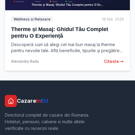
Wellness si Relaxare
18 feb. 2026
Therme și Masaj: Ghidul Tău Complet
pentru O Experiență
Descoperă cum să alegi cel mai bun masaj la therme
pentru nevoile tale. Află beneficiile, tipurile și pregătirea
necesară. Relaxează-te și revitalizează-te
Citeste
Alexandru Radu
Cazare
In
EU
Directorul complet de cazare din Romania.
Hoteluri, pensiuni, cabane si multe altele
verificate cu recenzii reale.