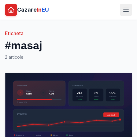
Cazare
In
EU
Eticheta
#masaj
2 articole