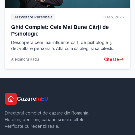
Dezvoltare Personala
11 feb. 2026
Ghid Complet: Cele Mai Bune Cărți de
Psihologie
Descoperă cele mai influente cărți de psihologie și
dezvoltare personală. Află cum să alegi și să citești
eficient pentru a-ți transforma viața. Începe acum
Citeste
Alexandru Radu
Cazare
In
EU
Directorul complet de cazare din Romania.
Hoteluri, pensiuni, cabane si multe altele
verificate cu recenzii reale.