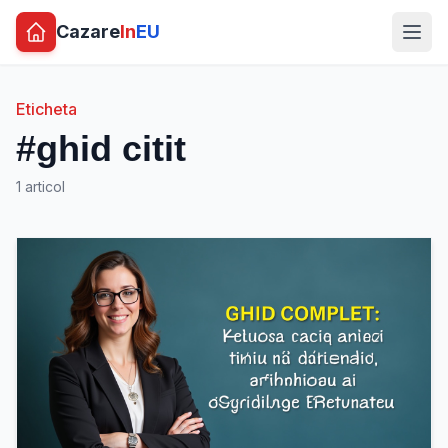
Cazare
In
EU
Eticheta
#ghid citit
1 articol