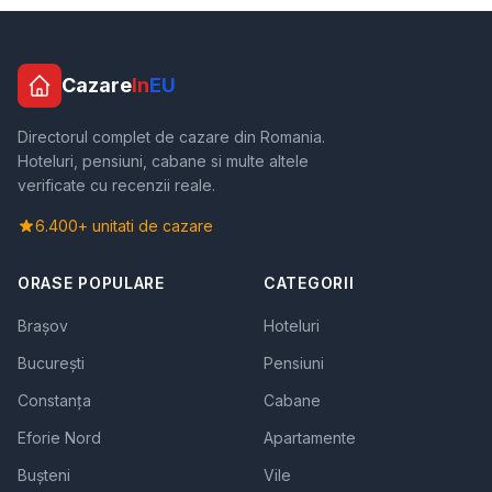
Cazare
In
EU
Directorul complet de cazare din Romania.
Hoteluri, pensiuni, cabane si multe altele
verificate cu recenzii reale.
6.400+ unitati de cazare
ORASE POPULARE
CATEGORII
Brașov
Hoteluri
București
Pensiuni
Constanța
Cabane
Eforie Nord
Apartamente
Bușteni
Vile