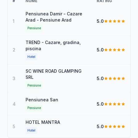
#
NUME
RATING
Pensiunea Damir - Cazare
Arad - Pensiune Arad
1
5.0
Pensiune
TREND - Cazare, gradina,
piscina
2
5.0
Hotel
SC WINE ROAD GLAMPING
SRL
3
5.0
Pensiune
Pensiunea San
4
5.0
Pensiune
HOTEL MANTRA
5
5.0
Hotel