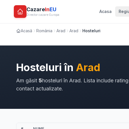
Cazare
In
EU
Acasa
Regi
Director cazare Europa
Acasă
România
Arad
Arad
Hosteluri
Hosteluri în
Arad
Am găsit
5
hosteluri în Arad. Lista include rati
contact actualizate.
#
NUME