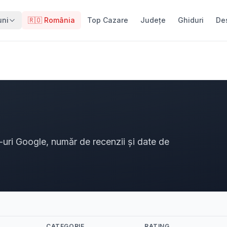
uni
🇷🇴 România
Top Cazare
Județe
Ghiduri
De
ng-uri Google, număr de recenzii și date de
CATEGORIE
RATING